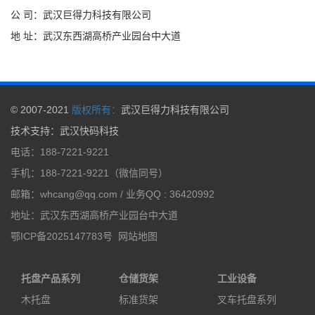
公 司：武汉巨得力科技有限公司
地 址：武汉东西湖高桥产业园台中大道
© 2007-2021
版权所有：
武汉巨得力科技有限公司
技术支持
：
武汉快码科技
电话：188-7221-9221
手机：188-7221-9221（微信同号）
邮箱：whcang@qq.com / 业务QQ : 36420992
地址：武汉东西湖高桥产业园台中大道
鄂ICP备2025147783号
网站地图
托盘产品系列
仓储货架
工业设备
木托盘
标准货架
叉车托盘系列