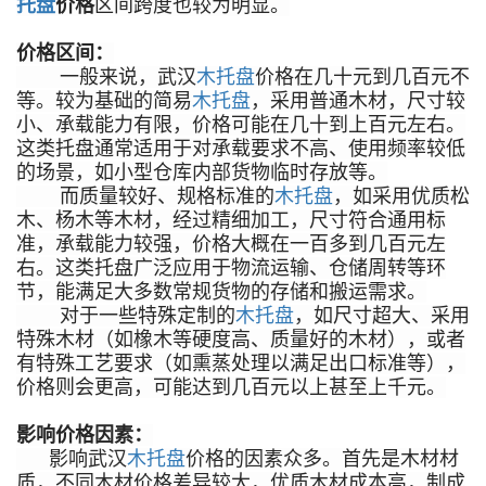
托盘
价格
区间跨度也较为明显。
价格区间：
一般来说，武汉
木托盘
价格在几十元到几百元不
等。较为基础的简易
木托盘
，采用普通木材，尺寸较
小、承载能力有限，价格可能在几十到上百元左右。
这类托盘通常适用于对承载要求不高、使用频率较低
的场景，如小型仓库内部货物临时存放等。
而质量较好、规格标准的
木托盘
，如采用优质松
木、杨木等木材，经过精细加工，尺寸符合通用标
准，承载能力较强，价格大概在一百多到几百元左
右。这类托盘广泛应用于物流运输、仓储周转等环
节，能满足大多数常规货物的存储和搬运需求。
对于一些特殊定制的
木托盘
，如尺寸超大、采用
特殊木材（如橡木等硬度高、质量好的木材），或者
有特殊工艺要求（如熏蒸处理以满足出口标准等），
价格则会更高，可能达到几百元以上甚至上千元。
影响价格因素：
影响
武汉
木托盘
价格的因素众多。首先是木材材
质，不同木材价格差异较大，优质木材成本高，制成