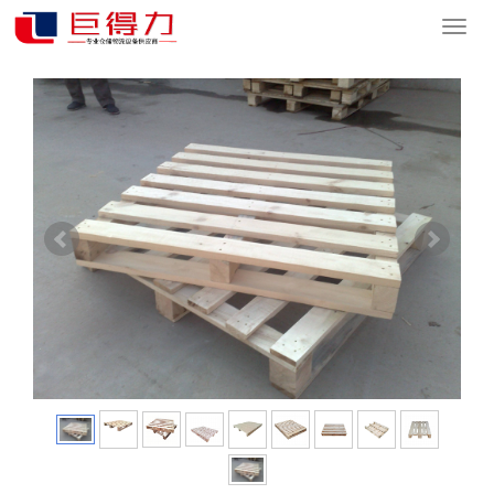
您的位置：
网站首页
>
产品中心
>
托盘系列
>
木质托盘
导
航
菜
单